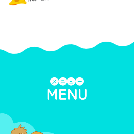
メ
ニ
ュ
ー
MENU