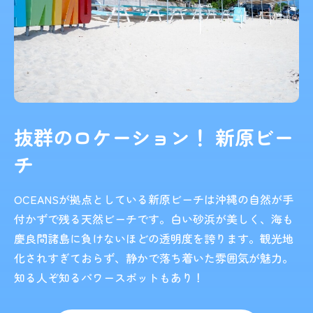
抜群のロケーション！ 新原ビー
チ
OCEANSが拠点としている新原ビーチは沖縄の自然が手
付かずで残る天然ビーチです。白い砂浜が美しく、海も
慶良間諸島に負けないほどの透明度を誇ります。観光地
化されすぎておらず、静かで落ち着いた雰囲気が魅力。
知る人ぞ知るパワースポットもあり！